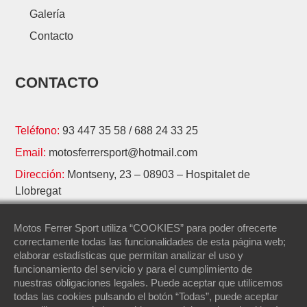
Galería
Contacto
CONTACTO
Teléfono:
93 447 35 58
/
688 24 33 25
Email:
motosferrersport@hotmail.com
Dirección:
Montseny, 23 – 08903 – Hospitalet de
Llobregat
Horario:
Lunes a jueves de 09:15–13:00 / 17:00 – 20:00 /
Motos Ferrer Sport utiliza “COOKIES” para poder ofrecerte
Viernes 09:15-13:00 / 15:30-18:00
correctamente todas las funcionalidades de esta página web;
elaborar estadísticas que permitan analizar el uso y
funcionamiento del servicio y para el cumplimiento de
nuestras obligaciones legales. Puede aceptar que utilicemos
todas las cookies pulsando el botón “Todas”, puede aceptar