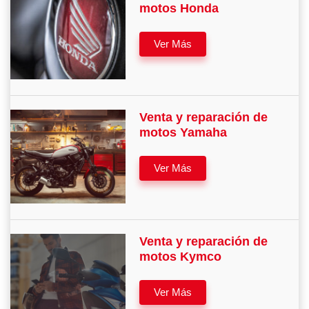
motos Honda
Ver Más
Venta y reparación de
motos Yamaha
Ver Más
Venta y reparación de
motos Kymco
Ver Más