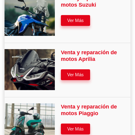
motos Suzuki
Ver Más
Venta y reparación de
motos Aprilia
Ver Más
Venta y reparación de
motos Piaggio
Ver Más