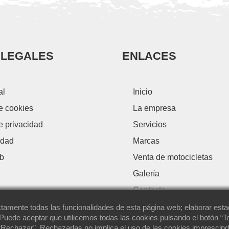
 LEGALES
ENLACES
al
Inicio
de cookies
La empresa
de privacidad
Servicios
idad
Marcas
b
Venta de motocicletas
Galería
Contacto
tamente todas las funcionalidades de esta página web; elaborar estad
 Puede aceptar que utilicemos todas las cookies pulsando el botón “T
“Rechazar”. Rechazarlas no implica el uso de las cookies imprescind