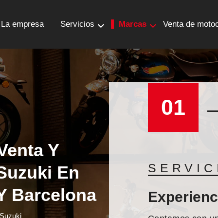
La empresa
Servicios
Marcas
Venta de motoc
01
 qué Elegirnos?
 Venta Y
OMODIDAD
SERVIC
Suzuki En
 Y Barcelona
s clientes
Experienc
 Suzuki