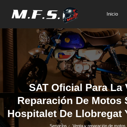
Inicio
01
¿Por
SAT Oficial Para La
ATENCIÓN Y C
Reparación De Motos 
Hospitalet De Llobregat
Valoramos a nuestro
Servicios
Venta y reparación de motos