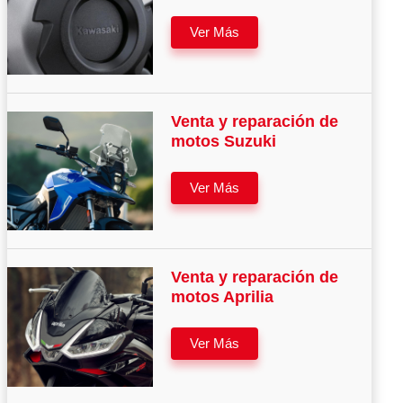
Ver Más
Venta y reparación de
motos Suzuki
Ver Más
Venta y reparación de
motos Aprilia
Ver Más