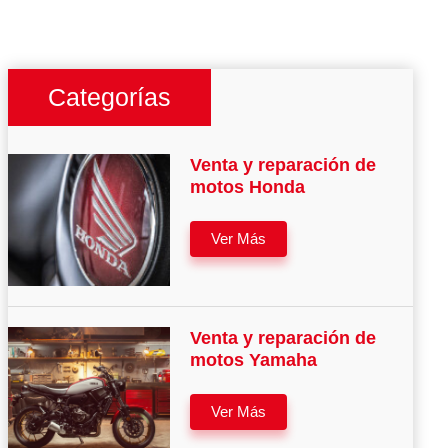
Categorías
Venta y reparación de
motos Honda
Ver Más
Venta y reparación de
motos Yamaha
Ver Más