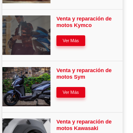
Venta y reparación de
motos Kymco
Ver Más
Venta y reparación de
motos Sym
Ver Más
Venta y reparación de
motos Kawasaki