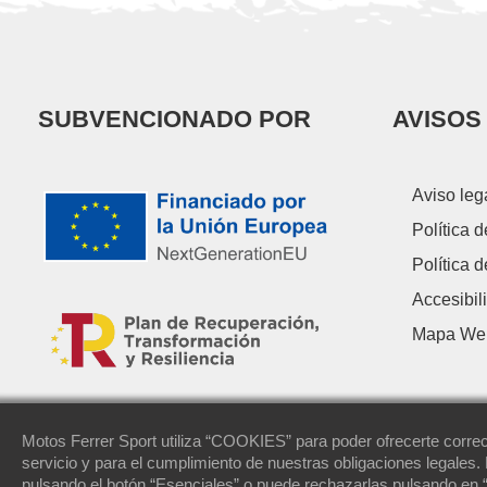
SUBVENCIONADO POR
AVISOS
Aviso leg
Política 
Política 
Accesibil
Mapa We
Motos Ferrer Sport utiliza “COOKIES” para poder ofrecerte correc
servicio y para el cumplimiento de nuestras obligaciones legales.
pulsando el botón “Esenciales” o puede rechazarlas pulsando en 